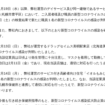
1月19日（水）以降、弊社運営のデイサービス及び同一建物であるサー
（札幌市豊平区）において、ご入居者様及び職員の新型コロナウイルスの
日（土）の検査結果で新たに職員１名の新型コロナウイルスの感染が判
また、弊社内におきまして、以下のとおり新型コロナウイルスの感染を
す。
2月13日（日）、弊社が運営するドラッグセイムス美唄駅東店（北海道
ロナウイルス感染が判明いたしました。
当該従業員は日頃より衛生管理に十分注意し、マスクを着用して勤務し
勤日は2月11日（金）であり、現在当該店舗は、適切に対応を行ったう
2月14日（月）、弊社運営のサービス付き高齢者向け住宅「イオルもみ
1名の新型コロナウイルスの感染が判明いたしました。なお、当該従業員
札幌市保健所と連携して適切に対応を行ったうえで、新型コロナウイル
いります。
今後も引き続き保健所指導のもと、新型コロナウイルス感染拡大防止策