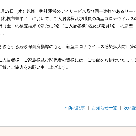
1月19日（水）以降、弊社運営のデイサービス及び同一建物であるサー
（札幌市豊平区）において、ご入居者様及び職員の新型コロナウイルスの
日（金）の検査結果で新たに2名（ご入居者様1名及び職員1名）の新型
た。
今後も引き続き保健所指導のもと、新型コロナウイルス感染拡大防止策
ご入居者様・ご家族様及び関係者の皆様には、ご心配をお掛けいたしま
理解とご協力をお願い申し上げます。
« 前の記事
｜
お知らせ一覧
｜
次の記