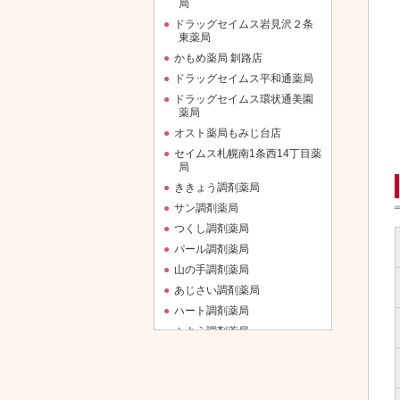
局
ドラッグセイムス岩見沢２条
東薬局
かもめ薬局 釧路店
ドラッグセイムス平和通薬局
ドラッグセイムス環状通美園
薬局
オスト薬局もみじ台店
セイムス札幌南1条西14丁目薬
局
ききょう調剤薬局
サン調剤薬局
つくし調剤薬局
パール調剤薬局
山の手調剤薬局
あじさい調剤薬局
ハート調剤薬局
ふよう調剤薬局
マリン薬局
オスト薬局かもめ店
ななかまど調剤薬局