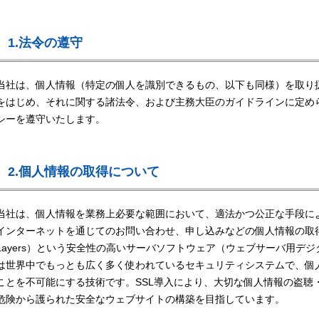
1.法令の遵守
当社は、個人情報（特定の個人を識別できるもの、以下も同様）を取り
をはじめ、それに関する諸法令、および主務大臣のガイドラインに定め
シーを遵守いたします。
2.個人情報の取得について
当社は、個人情報を業務上必要な範囲において、適法かつ公正な手段に
インターネットを通じてのお問い合わせ、申し込みなどの個人情報の取得に際して
Layers）という安全性の高いサーバソフトウェア（ウェブサーバ用デ
は世界中でもっとも広く多く使われているセキュリティシステムで、個
ことを不可能にする技術です。SSL導入により、大切な個人情報の盗聴
危険から護られた安全なウェブサイトの構築を目指しています。