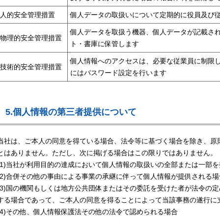
人的安全管理措置
個人データの取扱いについて定期的に役員及び
個人データを取扱う機器、個人データが記載さ
物理的安全管理措置
ト・書庫に保管します
個人情報へのアクセスは、必要な従業員に制限
技術的安全管理措置
にはパスワード設定を行います
5.個人情報の第三者提供について
当社は、ご本人の同意を得ている場合、法令等に基づく場合を除き、原
とはありません。ただし、次に掲げる場合はこの限りではありません。
(1)当社が利用目的の達成において個人情報の取扱いの全部または一部
(2)合併その他の事由による事業の承継に伴って個人情報が提供される場
(3)国の機関もしくは地方公共団体またはその委託を受けた者が法令の
する場合であって、ご本人の同意を得ることによって当該事務の遂行に
(4)その他、個人情報保護法その他の法令で認められる場合