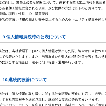
(2)当社は、業務上必要な範囲において、保有する匿名加工情報を第三
る匿名加工情報に含まれる項目、及び提供の方法は以下のとおりです。
情報の項目：性別、ID、購買記録
提供の方法：情報の漏えい等を防止するためのセキュリティ措置を施し
9.個人情報漏洩時の公表について
当社は、当社管理下において個人情報が流出した際、速やかに当社Ｗｅｂサイト htt
にて公表いたします。また、当該漏えいが個人の権利利益を害するおそ
のに該当する場合は、法令に則り報告・通知を行います。
10.継続的改善について
当社は、個人情報の取り扱いに関する社会環境の変化に対応し、必要に
とする社内規程等を適宜見直し、継続的な改善に努めてまいります。
プライバシーポリシーを変更した場合には、当社ホームページの「お知