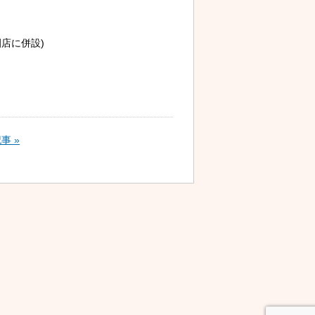
店に併設)
事 »