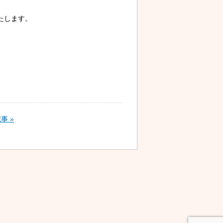
たします。
事 »