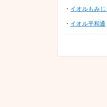
2025.10.01
ドラッグセイムス札幌琴
・
イオルもみじ
似２条薬局 開設 !!
2025.09.26
・
イオル平和通
オストケア通信（2025年
9月号）掲載のお知らせ
2025.08.27
ドラッグセイムス札幌琴
似2条店 OPEN!!
2025.08.04
新店舗 ドラッグセイムス
琴似2条店 オープンのお
知らせ
2025.06.30
オストケア通信（2025年
7月号）掲載のお知らせ
2025.06.26
調剤薬局における掲示事
項のご案内について