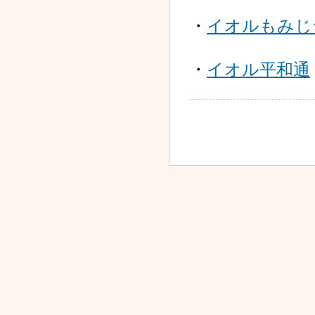
2025.10.01
ドラッグセイムス札幌琴
・
イオルもみじ
似２条薬局 開設 !!
2025.09.26
・
イオル平和通
オストケア通信（2025年
9月号）掲載のお知らせ
2025.08.27
ドラッグセイムス札幌琴
似2条店 OPEN!!
2025.08.04
新店舗 ドラッグセイムス
琴似2条店 オープンのお
知らせ
2025.06.30
オストケア通信（2025年
7月号）掲載のお知らせ
2025.06.26
調剤薬局における掲示事
項のご案内について