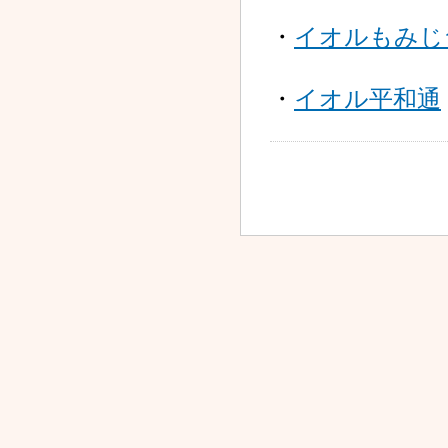
2025.10.01
ドラッグセイムス札幌琴
・
イオルもみじ
似２条薬局 開設 !!
2025.09.26
・
イオル平和通
オストケア通信（2025年
9月号）掲載のお知らせ
2025.08.27
ドラッグセイムス札幌琴
似2条店 OPEN!!
2025.08.04
新店舗 ドラッグセイムス
琴似2条店 オープンのお
知らせ
2025.06.30
オストケア通信（2025年
7月号）掲載のお知らせ
2025.06.26
調剤薬局における掲示事
項のご案内について