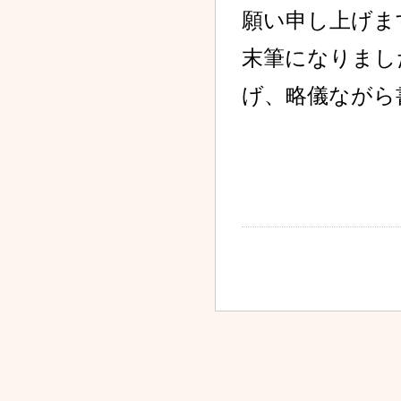
2025.10.01
願い申し上げま
ドラッグセイムス札幌琴
似２条薬局 開設 !!
末筆になりまし
2025.09.26
げ、略儀ながら
オストケア通信（2025年
9月号）掲載のお知らせ
2025.08.27
ドラッグセイムス札幌琴
似2条店 OPEN!!
2025.08.04
新店舗 ドラッグセイムス
琴似2条店 オープンのお
知らせ
2025.06.30
オストケア通信（2025年
7月号）掲載のお知らせ
2025.06.26
調剤薬局における掲示事
項のご案内について